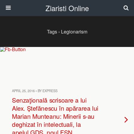
Ziaristi Online
Tags › Legionarism
APRIL 25, 2016 • BY EXPRESS
Senzaţională scrisoare a lui
Alex. Ştefănescu în apărarea lui
Marian Munteanu: Minerii s-au
deghizat în intelectuali, la
apelul GDS, noul FSN