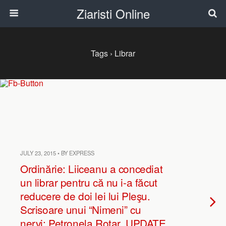
Ziaristi Online
Tags › Librar
JULY 23, 2015 • BY EXPRESS
Ordinărie: Liiceanu a concediat
un librar pentru că nu i-a făcut
reducere de doi lei lui Pleşu.
Scrisoare unui “Nimeni” cu
nervi: Petronela Rotar. UPDATE