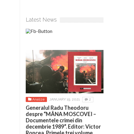
Latest News
Analize
JANUARY 19, 2021
2
Generalul Radu Theodoru
despre “MÂNA MOSCOVEI –
Documentele crimei din
decembrie 1989”. Editor: Victor
Roncea. Primele trei volume