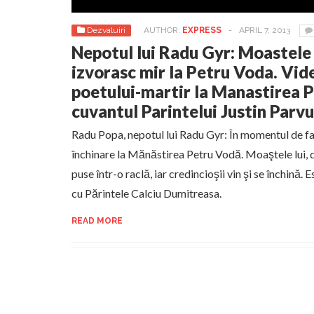
Dezvaluiri
AUTHOR:
EXPRESS
-
APRIL 7, 2013
Nepotul lui Radu Gyr: Moastele
izvorasc mir la Petru Voda. Vi
poetului-martir la Manastirea P
cuvantul Parintelui Justin Parvu
Radu Popa, nepotul lui Radu Gyr: În momentul de faţă
închinare la Mănăstirea Petru Vodă. Moaştele lui, d
puse într-o raclă, iar credincioşii vin şi se închină. Es
cu Părintele Calciu Dumitreasa.
READ MORE