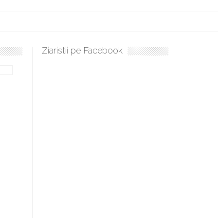
Ziaristii pe Facebook
lați, sculați, boieri mari! Sara Nukina are nevoie de ajutorul nostru!