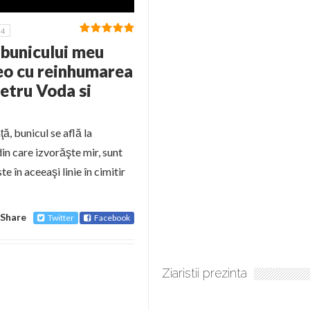
4
 bunicului meu
deo cu reinhumarea
etru Voda si
, bunicul se află la
in care izvorăşte mir, sunt
te în aceeaşi linie în cimitir
Share
Twitter
Facebook
Ziaristii prezinta