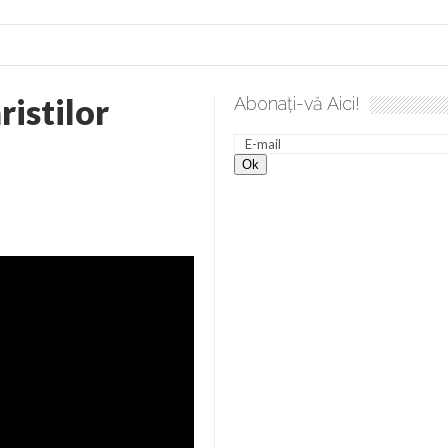
ristilor
Abonați-vă Aici!
desăvârșire. Gând de duminică de Elena Solunca Moise
Scu