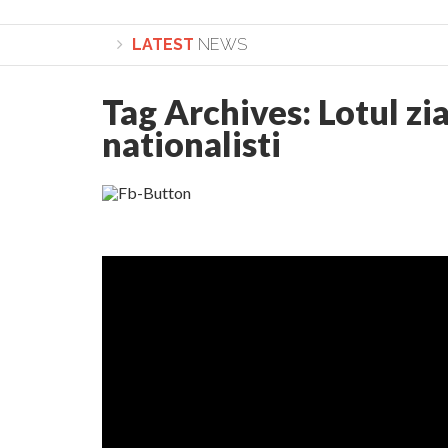
LATEST
NEWS
Tag Archives:
Lotul zia
Lepădarea de sine și urmarea lui Hristos. Calea spre 
nationalisti