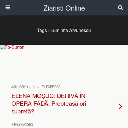
Ziaristi Online
Tags › Luminita Arvunescu
JANUARY 11, 2015 • BY EXPRESS
ELENA MOŞUC: DERIVĂ ÎN
OPERA FADĂ. Preoteasă ori
subretă?
4 RESPONSES