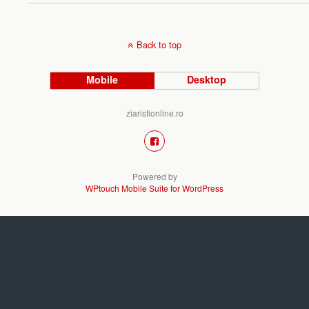
Back to top
Mobile
Desktop
ziaristionline.ro
Powered by
WPtouch Mobile Suite for WordPress