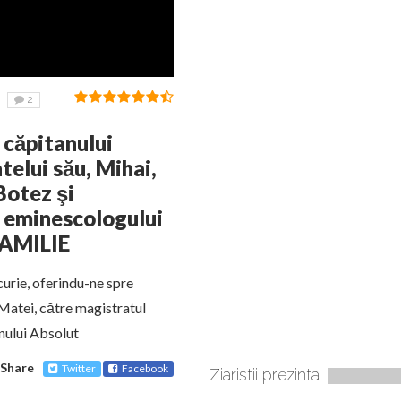
2
căpitanului
telui său, Mihai,
Botez şi
 eminescologului
FAMILIE
urie, oferindu-ne spre
 Matei, către magistratul
nului Absolut
Share
Twitter
Facebook
Ziaristii prezinta