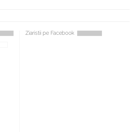
Ziaristii pe Facebook
se
ie mobilă, periculoase pentru sănătate
e mult mai ușor de stăpânit”
har, Hristos!”
șist de la Humanitas militează pentru federalizarea