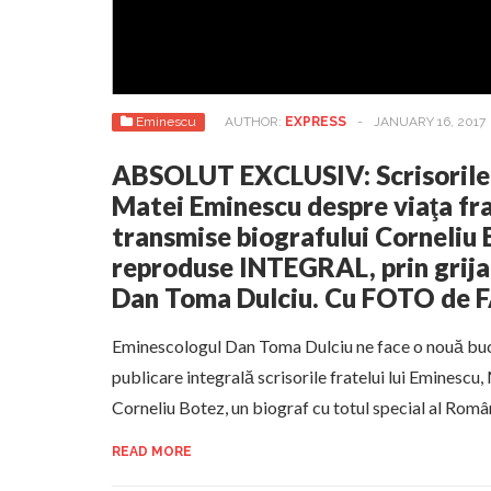
Eminescu
AUTHOR:
EXPRESS
-
JANUARY 16, 2017
ABSOLUT EXCLUSIV: Scrisorile 
Matei Eminescu despre viaţa fra
transmise biografului Corneliu 
reproduse INTEGRAL, prin grija
Dan Toma Dulciu. Cu FOTO de 
Eminescologul Dan Toma Dulciu ne face o nouă buc
publicare integrală scrisorile fratelui lui Eminescu,
Corneliu Botez, un biograf cu totul special al Româ
READ MORE