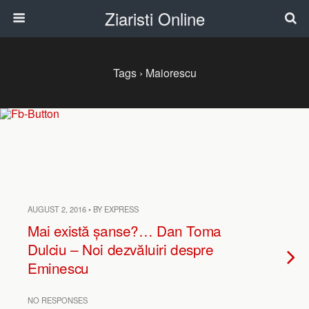
Ziaristi Online
Tags › Maiorescu
AUGUST 2, 2016 • BY EXPRESS
Mai există șanse?… Dan Toma
Dulciu – Noi dezvăluiri despre
Eminescu
NO RESPONSES