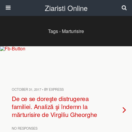
Ziaristi Online
Tags › Marturisire
OCTOBER 31, 2017 • BY EXPRESS
De ce se doreşte distrugerea
familiei. Analiză şi îndemn la
mărturisire de Virgiliu Gheorghe
NO RESPONSES