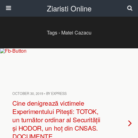
Ziaristi Online
Tags › Matei Cazacu
OCTOBER 30, 2019 • BY EXPRESS
Cine denigrează victimele
Experimentului Pitești: TOTOK,
un turnător ordinar al Securității
și HODOR, un hoț din CNSAS.
DOCUMENTE