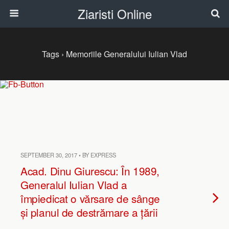
Ziaristi Online
Tags › Memoriile Generalului Iulian Vlad
SEPTEMBER 30, 2017 • BY EXPRESS
Acad. Dinu Giurescu: În 1989,
Generalul Iulian Vlad a
împiedicat o vărsare de sânge
și planul de destrămare a țării