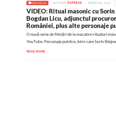
Dezvaluiri
AUTHOR:
EXPRESS
-
MARCH 8, 2017
VIDEO: Ritual masonic cu Sorin B
Bogdan Licu, adjunctul procuror
României, plus alte personaje p
O nouă serie de filmări de la macabre ritualuri mas
YouTube. Personaje publice, între care Sorin Blejnar
READ MORE