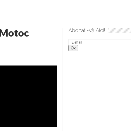
 Motoc
Abonați-vă Aici!
 spre desăvârșire. Gând de duminică de Elena Solunca Moise