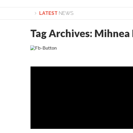
LATEST
NEWS
Tag Archives:
Mihnea
Lepădarea de sine și urmarea lui Hristos. Calea