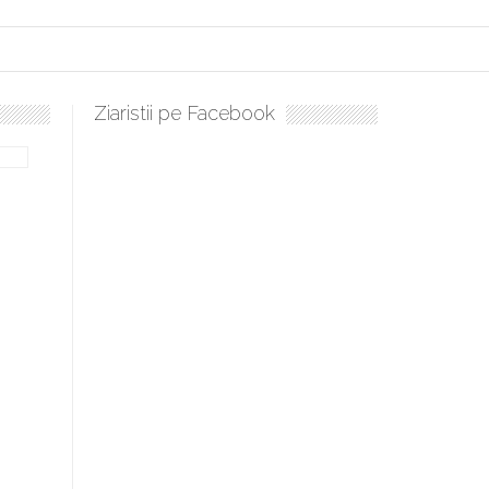
Ziaristii pe Facebook
Sculați, sculați, boieri mari! Sara Nukina are nevoie de ajutorul n