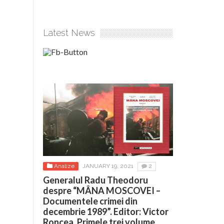
Latest News
Analize
JANUARY 19, 2021
2
Generalul Radu Theodoru
despre “MÂNA MOSCOVEI –
Documentele crimei din
decembrie 1989”. Editor: Victor
Roncea. Primele trei volume