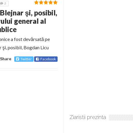
2
lejnar şi, posibil,
ului general al
ublice
onice a fost devărsată pe
 şi, posibil, Bogdan Licu
Share
Twitter
Facebook
Ziaristii prezinta