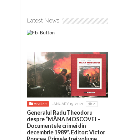
Latest News
Analize
JANUARY 19, 2021
2
Generalul Radu Theodoru
despre “MÂNA MOSCOVEI –
Documentele crimei din
decembrie 1989”. Editor: Victor
Roncea. Primele trei volume