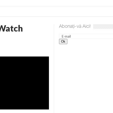
Watch
Abonați-vă Aici!
a spre desăvârșire. Gând de duminică de Elena Solunca Moise