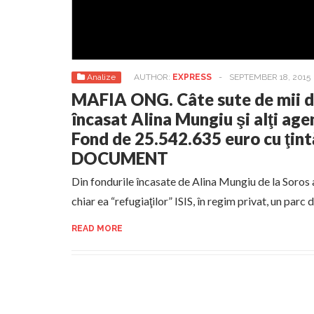
Analize
AUTHOR:
EXPRESS
-
SEPTEMBER 18, 2015
MAFIA ONG. Câte sute de mii d
încasat Alina Mungiu şi alţi age
Fond de 25.542.635 euro cu ţin
DOCUMENT
Din fondurile încasate de Alina Mungiu de la Soros
chiar ea “refugiaţilor” ISIS, în regim privat, un parc 
READ MORE