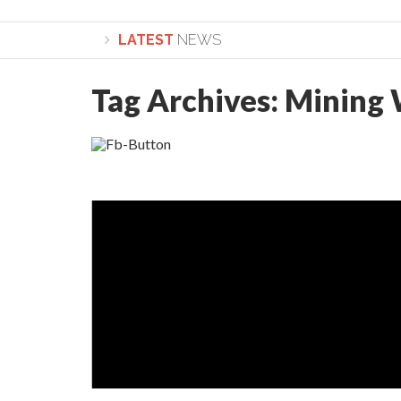
LATEST
NEWS
Tag Archives:
Mining 
Lepădarea de sine și urmarea lui Hristos. Cale