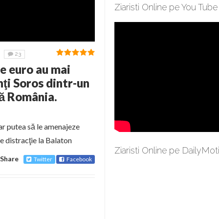
Ziaristi Online pe You Tube
23
e euro au mai
nţi Soros dintr-un
tă România.
 ar putea să le amenajeze
de distracţie la Balaton
Ziaristi Online pe DailyMot
Share
Twitter
Facebook