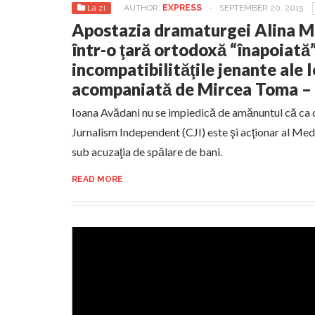
La zi
AUTHOR:
EXPRESS
-
SEPTEMBER 20, 2015
Apostazia dramaturgei Alina M
într-o ţară ortodoxă “înapoiată”
incompatibilităţile jenante ale 
acompaniată de Mircea Toma 
Ioana Avădani nu se impiedică de amănuntul că ca d
Jurnalism Independent (CJI) este şi acţionar al Med
sub acuzaţia de spălare de bani.
READ MORE