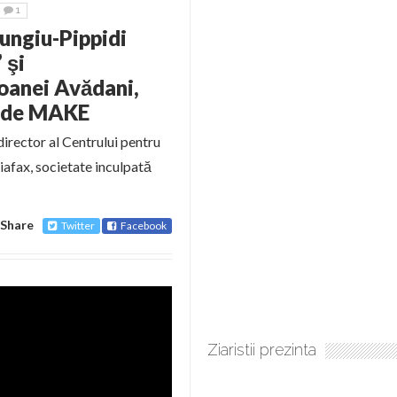
1
ungiu-Pippidi
 şi
Ioanei Avădani,
– de MAKE
irector al Centrului pentru
iafax, societate inculpată
Share
Twitter
Facebook
Ziaristii prezinta