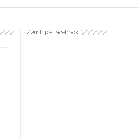
Ziaristii pe Facebook
Sculați, sculați, boieri mari! Sara Nukina are nevoie de ajutorul 