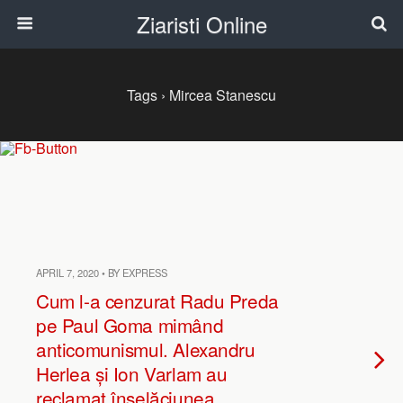
Ziaristi Online
Tags › Mircea Stanescu
APRIL 7, 2020 • BY EXPRESS
Cum l-a cenzurat Radu Preda
pe Paul Goma mimând
anticomunismul. Alexandru
Herlea și Ion Varlam au
reclamat înșelăciunea