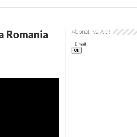
a Romania
Abonați-vă Aici!
lea spre desăvârșire. Gând de duminică de Elena Solunca Moise
nevoie de ajutorul nostru!
generate de tehnologia 5G și cere Dezbatere Națională
vernul, dat în judecată pentru HG 5G. Antenele de telefonie mo
tă chiar de către el: Sfânta Ana – Orșova
ad și Cavalerii noilor apocalipse. “O societate înfricoșată e mult
 Televiziunea Naţională – o mare sărbătoare. VIDEO
it – pe El să-l ascultați!” În inimi “să-nflorească, ca rod de har, H
rul român: “românii sunt slavi, nu latini”. Fostul agent ceaușist d