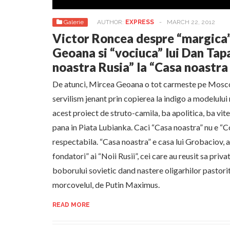
Galerie
AUTHOR:
EXPRESS
-
MARCH 22, 2012
Victor Roncea despre “margica”
Geoana si “vociuca” lui Dan Tap
noastra Rusia” la “Casa noastr
De atunci, Mircea Geoana o tot carmeste pe Mosco
servilism jenant prin copierea la indigo a modelului m
acest proiect de struto-camila, ba apolitica, ba vite
pana in Piata Lubianka. Caci “Casa noastra” nu e “Co
respectabila. “Casa noastra” e casa lui Grobaciov, a l
fondatori” ai “Noii Rusii”, cei care au reusit sa priv
boborului sovietic dand nastere oligarhilor pastorit
morcovelul, de Putin Maximus.
READ MORE