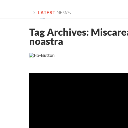
LATEST
NEWS
Tag Archives:
Miscare
noastra
Lepădarea de sine și urmarea lui Hristos. Ca
Sculați, sculați, boieri mari! Sara Nukina are 
Academia Române revine în cazul pericolele 
Academia Română: 5G poate cauza CANCER. Gu
La Mulți Ani, Eugen Mihăescu!
Pamfil Șeicaru omagiat la Mănăstirea ctitori
Nu vă fie frică! FOTO și VIDEO cu Corneliu Vl
Mariana Nicolesco: Evenimentele Darclée la
Schimbarea la Față: “Acesta e Fiul Meu Mult Iub
Turnătorul DIE Lucian Boia înjură din nou popo
României