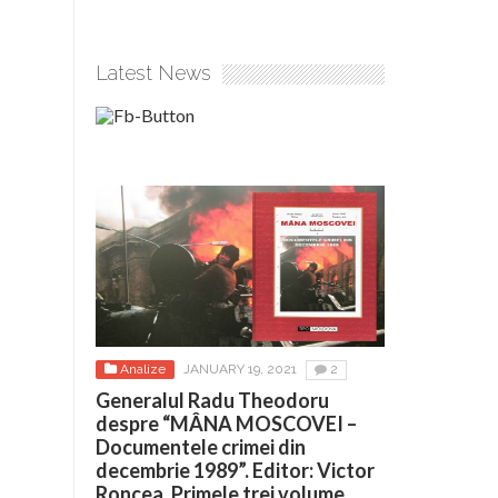
Latest News
Analize
JANUARY 19, 2021
2
Generalul Radu Theodoru
despre “MÂNA MOSCOVEI –
Documentele crimei din
decembrie 1989”. Editor: Victor
Roncea. Primele trei volume