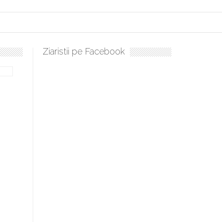
Ziaristii pe Facebook
bilă, periculoase pentru sănătate
 mai ușor de stăpânit”
ristos!”
e la Humanitas militează pentru federalizarea