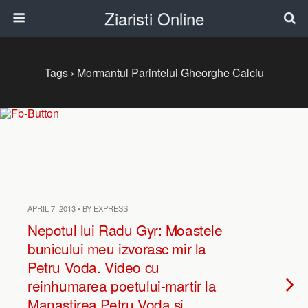
Ziaristi Online
Tags › Mormantul Parintelui Gheorghe Calciu
APRIL 7, 2013 • BY EXPRESS
Nepotul lui Radu Gyr: Moastele
bunicului meu izvorasc mir la
Petru Voda. Video cu
reinhumarea poetului-martir la
Manastirea Petru Voda si