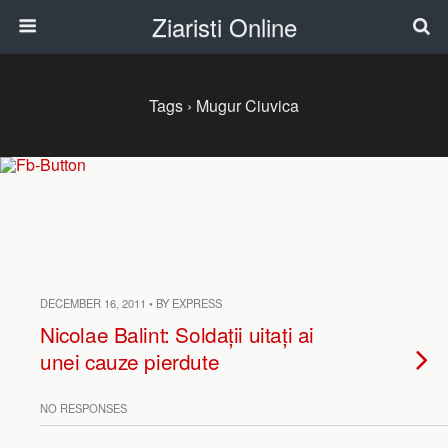
Ziaristi Online
Tags › Mugur Ciuvica
DECEMBER 16, 2011 • BY EXPRESS
Nicolae Balint: Soldații uitați ai
unei cauze pierdute
NO RESPONSES