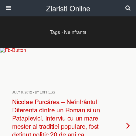
Ziaristi Online
Tags › Neinfrantii
JULY 8, 2012 • BY EXPRESS
Nicolae Purcărea – Neînfrântul!
Diferenta dintre un Roman si un
Patapievici. Interviu cu un mare
mester al traditiei populare, fost
detinut politic 20 de ani ca