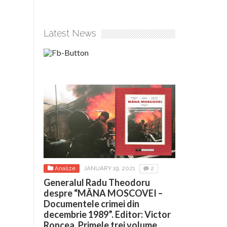
Latest News
Analize
JANUARY 19, 2021
2
Generalul Radu Theodoru
despre “MÂNA MOSCOVEI –
Documentele crimei din
decembrie 1989”. Editor: Victor
Roncea. Primele trei volume