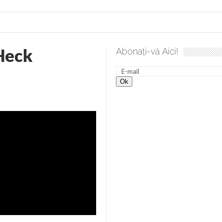
Heck
Abonați-vă Aici!
 desăvârșire. Gând de duminică de Elena Solunca Moise
Sc