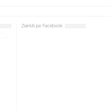
Ziaristii pe Facebook
ulați, sculați, boieri mari! Sara Nukina are nevoie de ajutorul nostru!