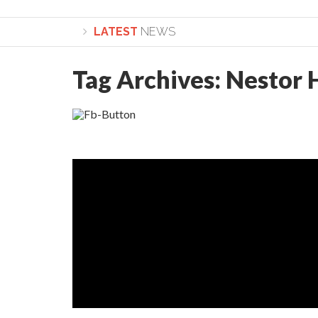
LATEST
NEWS
Tag Archives:
Nestor 
Lepădarea de sine și urmarea lui Hristos. Calea spre