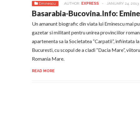
Eminescu
AUTHOR:
EXPRESS
-
JANUARY 24, 2013
Basarabia-Bucovina.Info: Emine
Un amanunt biografic din viata lui Eminescu mai pu
gazetar si militant pentru unirea provinciilor romane
apartenenta sa la Societatea “Carpatii”, infiintata la
Bucuresti, cu scopul de a cladi “Dacia Mare”, viitoru
Romania Mare.
READ MORE