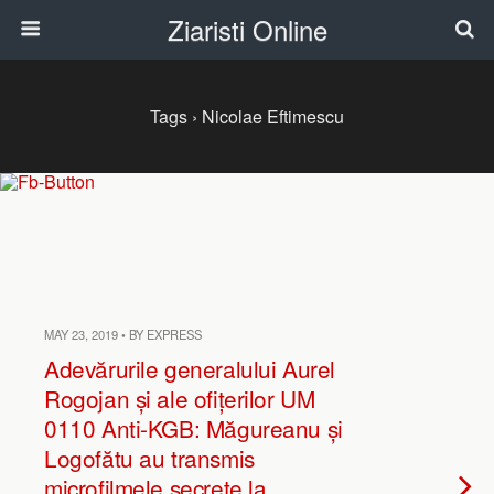
Ziaristi Online
Tags › Nicolae Eftimescu
MAY 23, 2019 • BY EXPRESS
Adevărurile generalului Aurel
Rogojan și ale ofițerilor UM
0110 Anti-KGB: Măgureanu și
Logofătu au transmis
microfilmele secrete la