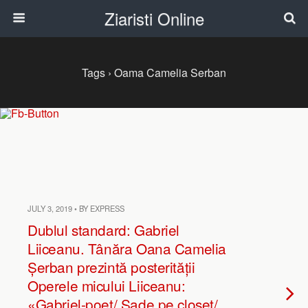
Ziaristi Online
Tags › Oama Camelia Serban
JULY 3, 2019 • BY EXPRESS
Dublul standard: Gabriel
Liiceanu. Tânăra Oana Camelia
Șerban prezintă posterității
Operele micului Liiceanu:
«Gabriel-poet/ Şade pe closet/