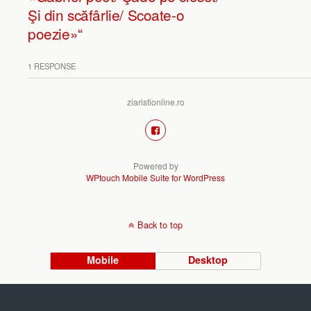
Şi din scăfârlie/ Scoate-o
poezie»“
1 RESPONSE
ziaristionline.ro
Powered by
WPtouch Mobile Suite for WordPress
Back to top
Mobile
Desktop