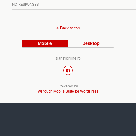
NO RESPONSES
Back to top
Mobile
Desktop
ziaristionline.ro
Powered by
WPtouch Mobile Suite for WordPress