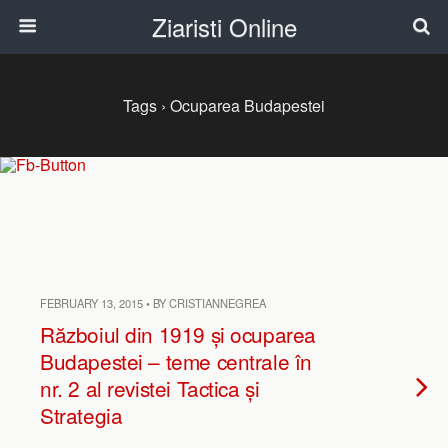
Ziaristi Online
Tags › Ocuparea Budapestei
FEBRUARY 13, 2015 • BY CRISTIANNEGREA
Războiul din 1919 și ocuparea
Budapestei – teme centrale în
nr. 2 al revistei Tactica și
Strategia