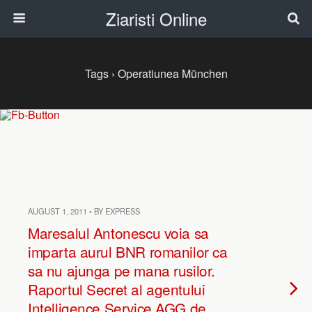
Ziaristi Online
Tags › Operatiunea München
AUGUST 1, 2011 • BY EXPRESS
Maresalul Antonescu voia sa
imparta aurul BNR romanilor ca
sa nu ajunga pe mana rusilor.
Raportul Secret al agentului
Intelligence Service AGG de