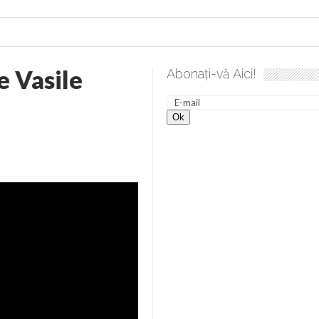
e Vasile
Abonați-vă Aici!
 desăvârșire. Gând de duminică de Elena Solunca Moise
Scu