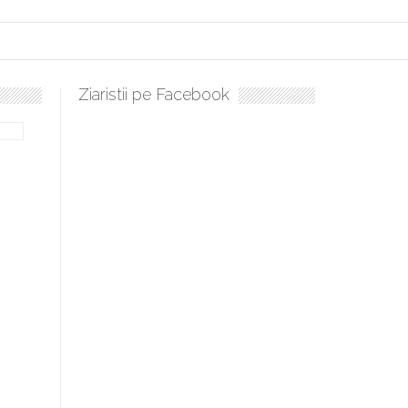
Ziaristii pe Facebook
lați, sculați, boieri mari! Sara Nukina are nevoie de ajutorul nostru!