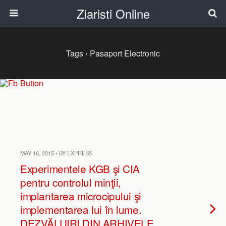
Ziaristi Online
Tags › Pasaport Electronic
MAY 16, 2015 • BY EXPRESS
Experimentele KGB şi CIA
pentru controlul minţii,
implantarea microcipului şi
implementarea lui în lume.
DEZVĂLUIRI DIN ARHIVELE