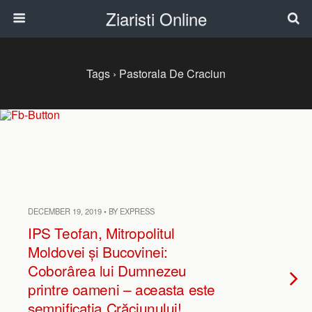
Ziaristi Online
Tags › Pastorala De Craciun
DECEMBER 19, 2019 • BY EXPRESS
IPS Teofan, Mitropolitul
Moldovei și Bucovinei:
Coborârea lui Dumnezeu
printre oameni – aceasta este
semnificaţia Crăciunului!