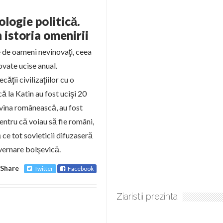
ologie politică.
n istoria omenirii
ne de oameni nevinovaţi, ceea
vate ucise anual.
ăţii civilizaţiilor cu o
 la Katin au fost ucişi 20
ovina românească, au fost
entru că voiau să fie români,
 ce tot sovieticii difuzaseră
vernare bolşevică.
Share
Twitter
Facebook
Ziaristii prezinta