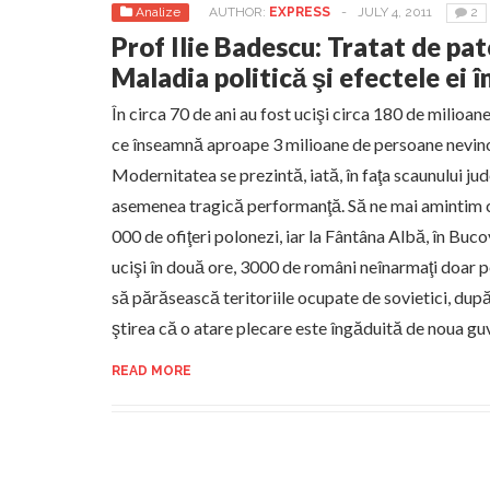
Analize
AUTHOR:
EXPRESS
-
JULY 4, 2011
2
Prof Ilie Badescu: Tratat de pat
Maladia politică şi efectele ei î
În circa 70 de ani au fost ucişi circa 180 de milioa
ce înseamnă aproape 3 milioane de persoane nevino
Modernitatea se prezintă, iată, în faţa scaunului judec
asemenea tragică performanţă. Să ne mai amintim că
000 de ofiţeri polonezi, iar la Fântâna Albă, în Buc
ucişi în două ore, 3000 de români neînarmaţi doar p
să părăsească teritoriile ocupate de sovietici, după
ştirea că o atare plecare este îngăduită de noua gu
READ MORE