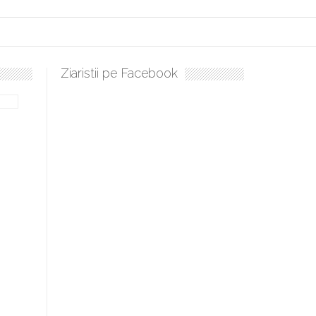
Ziaristii pe Facebook
lați, boieri mari! Sara Nukina are nevoie de ajutorul nostru!