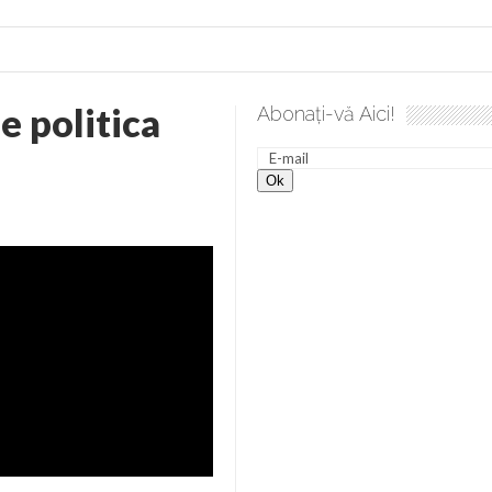
e politica
Abonați-vă Aici!
ire. Gând de duminică de Elena Solunca Moise
Sculați, scu