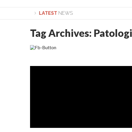
LATEST
NEWS
Tag Archives:
Patologi
Lepădarea de sine și urmarea lui Hristos. Calea spre desăvârș