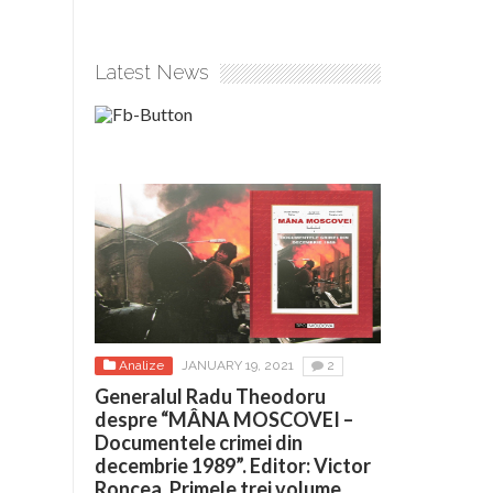
Latest News
Analize
JANUARY 19, 2021
2
Generalul Radu Theodoru
despre “MÂNA MOSCOVEI –
Documentele crimei din
decembrie 1989”. Editor: Victor
Roncea. Primele trei volume