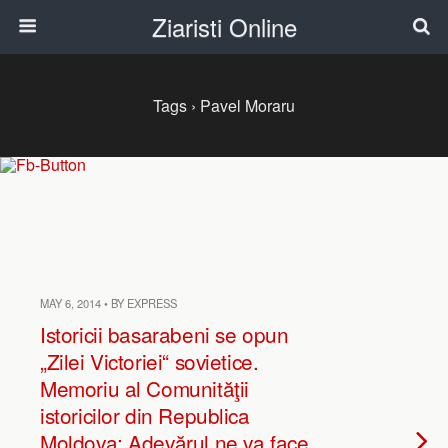
Ziaristi Online
Tags › Pavel Moraru
MAY 6, 2014 • BY EXPRESS
Istoricii basarabeni se opun
„Zilei Victoriei“ sovietice.
Memoriu al Comunităţii
istoricilor din Republica
Moldova: Adevărul ne va face