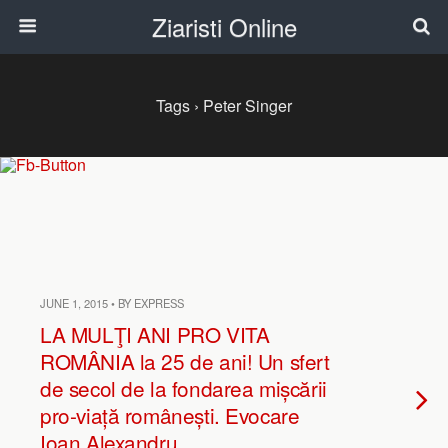
Ziaristi Online
Tags › Peter Singer
JUNE 1, 2015 • BY EXPRESS
LA MULŢI ANI PRO VITA
ROMÂNIA la 25 de ani! Un sfert
de secol de la fondarea mișcării
pro-viață românești. Evocare
Ioan Alexandru