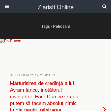
Ziaristi Online
Tags › Petrosani
DECEMBER 16, 2018 • BY EXPRESS
Mărturisirea de credință a lui
Avram Iancu, înotătorul
învingător: Fără Dumnezeu nu
putem să facem absolut nimic.
Lupta pentru păstrarea