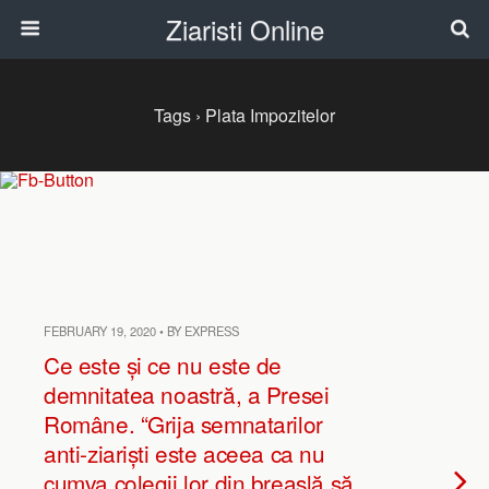
Ziaristi Online
Tags › Plata Impozitelor
FEBRUARY 19, 2020 • BY EXPRESS
Ce este și ce nu este de
demnitatea noastră, a Presei
Române. “Grija semnatarilor
anti-ziariști este aceea ca nu
cumva colegii lor din breaslă să