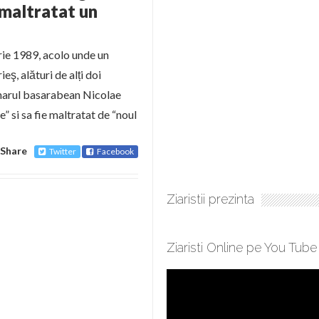
 maltratat un
rie 1989, acolo unde un
eş, alături de alți doi
anarul basarabean Nicolae
 si sa fie maltratat de “noul
Share
Twitter
Facebook
Ziaristii prezinta
Ziaristi Online pe You Tube