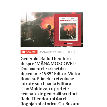
Analize
JANUARY 19, 2021
2
Generalul Radu Theodoru
despre “MÂNA MOSCOVEI –
Documentele crimei din
decembrie 1989”. Editor: Victor
Roncea. Primele trei volume
intrate sub tipar la Editura
TipoMoldova, cu prefețe
semnate de generalii scriitori
Radu Theodoru și Aurel
Rogojan și istoricul Gh. Buzatu