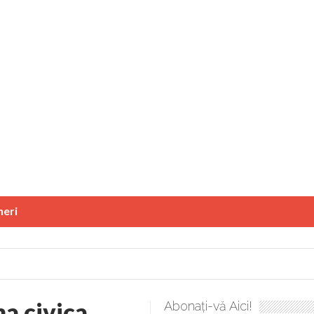
neri
a civica
Abonați-vă Aici!