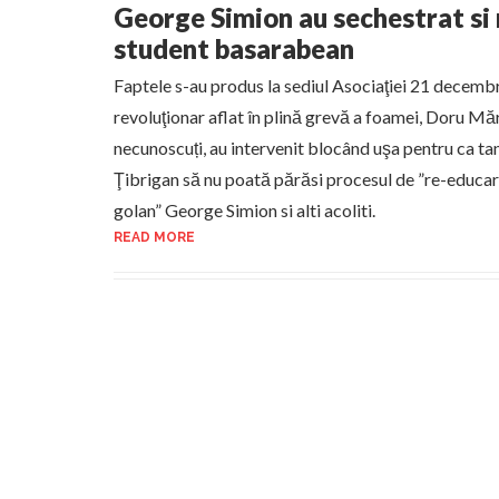
George Simion au sechestrat si
student basarabean
Faptele s-au produs la sediul Asociaţiei 21 decemb
revoluţionar aflat în plină grevă a foamei, Doru Mări
necunoscuți, au intervenit blocând uşa pentru ca t
Ţibrigan să nu poată părăsi procesul de ”re-educare”
golan” George Simion si alti acoliti.
READ MORE