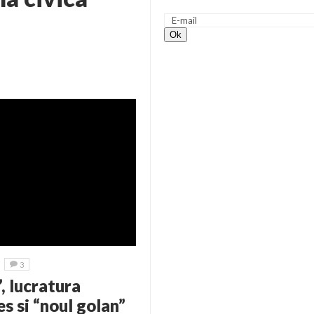
3
 lucratura
s si “noul golan”