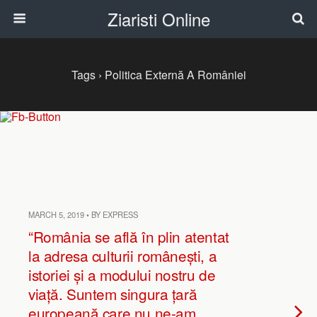
Ziaristi Online
Tags › Politica Externă A României
MARCH 5, 2019 • BY EXPRESS
“România se află în plin atentat
la adresa culturii românești, a
istoriei și a modului nostru de
viață. Suntem singura țară
europeană care nu ne-am