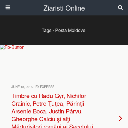
Ziaristi Online
Tags › Posta Moldovei
JUNE 18, 2015 • BY EXPRESS
Timbre cu Radu Gyr, Nichifor
Crainic, Petre Ţuţea, Părinţii
Arsenie Boca, Justin Pârvu,
Gheorghe Calciu şi alţi
Mărturisitori români ai Secolului