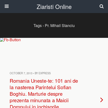
Ziaristi Online
Tags › Pr. Mihail Stanciu
OCTOBER 7, 2013 • BY EXPRESS
Romania Uneste-te: 101 ani de
la nasterea Parintelui Sofian
Boghiu. Marturie despre
prezenta minunata a Maicii
Domnului in inchisorile