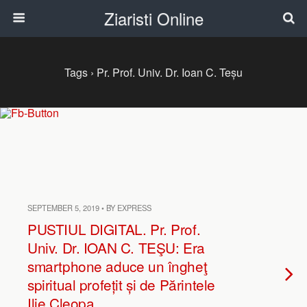
Ziaristi Online
Tags › Pr. Prof. Univ. Dr. Ioan C. Teșu
SEPTEMBER 5, 2019 • BY EXPRESS
PUSTIUL DIGITAL. Pr. Prof.
Univ. Dr. IOAN C. TEŞU: Era
smartphone aduce un îngheţ
spiritual profețit și de Părintele
Ilie Cleopa