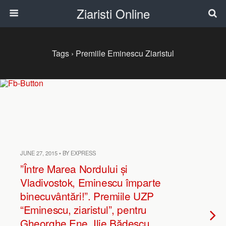
Ziaristi Online
Tags › Premiile Eminescu Ziaristul
JUNE 27, 2015 • BY EXPRESS
”Între Marea Nordului și
Vladivostok, Eminescu împarte
binecuvântări!”. Premiile UZP
“Eminescu, ziaristul”, pentru
Gheorghe Ene, Ilie Bădescu,