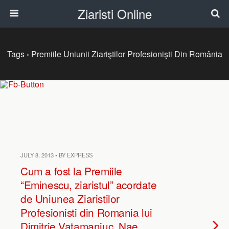
Ziaristi Online
Tags › Premiile Uniunii Ziariştilor Profesionişti Din România
JULY 8, 2013 • BY EXPRESS
Cum a fost la Premiile
“Eminescu, ziaristul” acordate
de Uniunea Ziaristilor
Profesionisti din Romania lui
Dimitrie Vatamaniuc, Nae