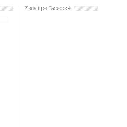
Ziaristii pe Facebook
Sculați, sculați, boieri mari! Sara Nukina are nevoie de ajutorul n