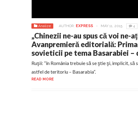
Analize
AUTHOR:
EXPRESS
-
MAY 11, 2015
4
„Chinezii ne-au spus că voi ne-aţ
Avanpremieră editorială: Prima 
sovieticii pe tema Basarabiei –
Ruşii: “în România trebuie să se ştie şi, implicit, să 
astfel de teritoriu – Basarabia“.
READ MORE