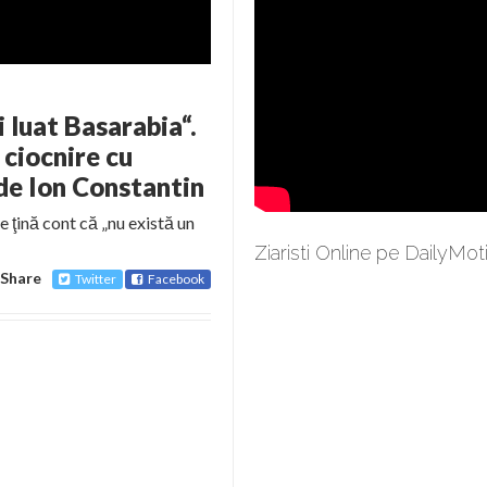
i luat Basarabia“.
ciocnire cu
 de Ion Constantin
se ţină cont că „nu există un
Ziaristi Online pe DailyMot
Share
Twitter
Facebook