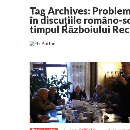
Tag Archives:
Problem
Lepădarea de sine și urmarea lui Hristos. Calea
în discuţiile româno-s
timpul Războiului Re