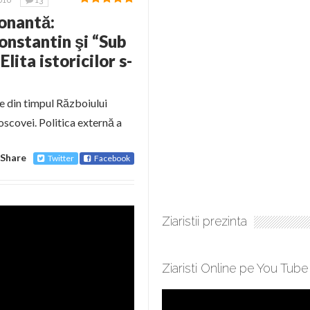
016
13
onantă:
onstantin şi “Sub
lita istoricilor s-
e din timpul Războiului
scovei. Politica externă a
Share
Twitter
Facebook
Ziaristii prezinta
Ziaristi Online pe You Tube