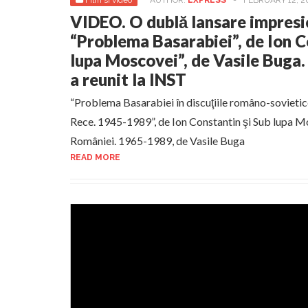
Film si video
AUTHOR:
EXPRESS
-
FEBRUARY 12, 2
VIDEO. O dublă lansare impresi
“Problema Basarabiei”, de Ion C
lupa Moscovei”, de Vasile Buga. E
a reunit la INST
“Problema Basarabiei în discuţiile româno-sovietic
Rece. 1945-1989”, de Ion Constantin şi Sub lupa Mo
României. 1965-1989, de Vasile Buga
READ MORE