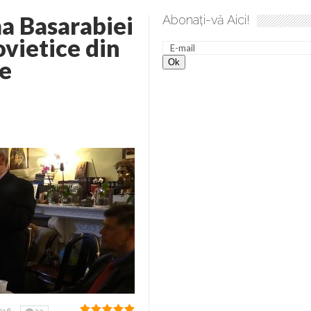
a Basarabiei
Abonați-vă Aici!
 spre desăvârșire. Gând de duminică de Elena Solunca Moise
ovietice din
ce