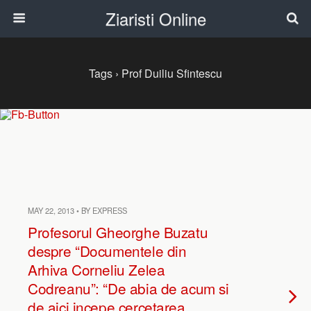
Ziaristi Online
Tags › Prof Duiliu Sfintescu
MAY 22, 2013 • BY EXPRESS
Profesorul Gheorghe Buzatu
despre “Documentele din
Arhiva Corneliu Zelea
Codreanu”: “De abia de acum si
de aici incepe cercetarea