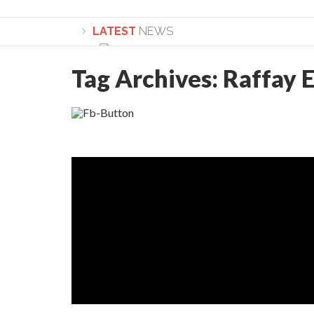
LATEST
NEWS
Tag Archives:
Raffay 
Lepădarea de sine și urmarea lui Hristos. Ca
Sculați, sculați, boieri mari! Sara Nukina are 
Academia Române revine în cazul pericolele 
Academia Română: 5G poate cauza CANCER. Gu
La Mulți Ani, Eugen Mihăescu!
Pamfil Șeicaru omagiat la Mănăstirea ctitori
Nu vă fie frică! FOTO și VIDEO cu Corneliu Vl
Mariana Nicolesco: Evenimentele Darclée la
Schimbarea la Față: “Acesta e Fiul Meu Mult Iub
Turnătorul DIE Lucian Boia înjură din nou popo
României