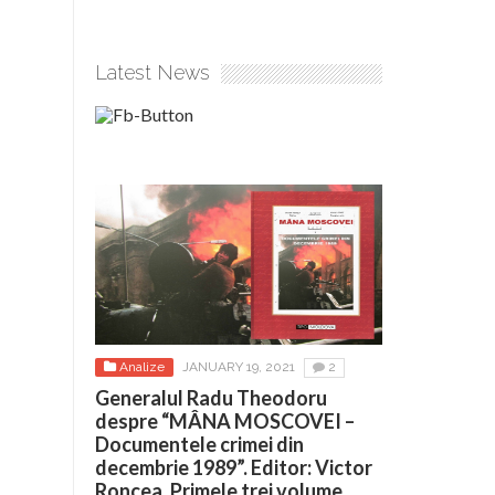
Latest News
Analize
JANUARY 19, 2021
2
Generalul Radu Theodoru
despre “MÂNA MOSCOVEI –
Documentele crimei din
decembrie 1989”. Editor: Victor
Roncea. Primele trei volume