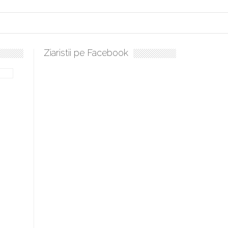
Ziaristii pe Facebook
bilă, periculoase pentru sănătate
 mai ușor de stăpânit”
ristos!”
e la Humanitas militează pentru federalizarea