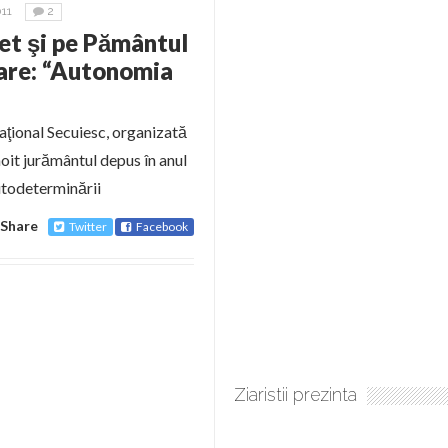
11
2
et şi pe Pământul
iare: “Autonomia
Naţional Secuiesc, organizată
noit jurământul depus în anul
autodeterminării
Share
Twitter
Facebook
Ziaristii prezinta