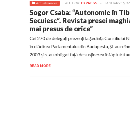
Anti-Romania
AUTHOR:
EXPRESS
-
JANUARY 19, 20
Sogor Csaba: “Autonomie în Tib
Secuiesc”. Revista presei magh
mai presus de orice”
Cei 270 de delegaţi prezenţi la şedinţa Consiliului 
în clădirea Parlamentului din Budapesta, şi-au reîn
2003 şi s-au obligat faţă de susţinerea înfăptuirii 
READ MORE