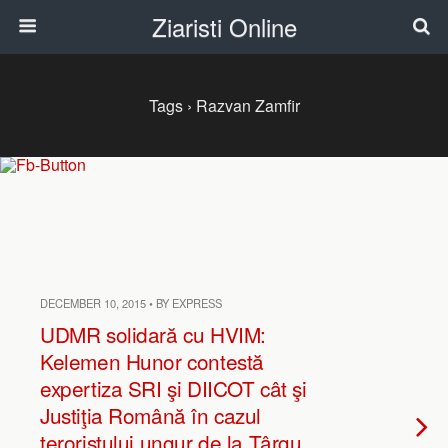
Ziaristi Online
Tags › Razvan Zamfir
DECEMBER 10, 2015 • BY EXPRESS
UDMR solidară cu HVIM:
Kelemen Hunor contestă
expertiza SRI şi DIICOT cât şi
Justiţia Română în cazul
teroristului ungur de la Târgu