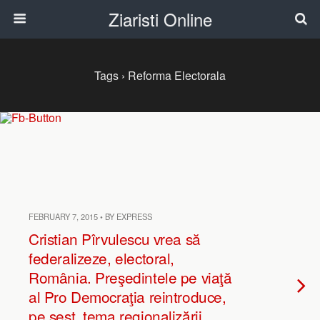
Ziaristi Online
Tags › Reforma Electorala
FEBRUARY 7, 2015 • BY EXPRESS
Cristian Pîrvulescu vrea să
federalizeze, electoral,
România. Preşedintele pe viaţă
al Pro Democraţia reintroduce,
pe şest, tema regionalizării