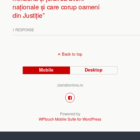
naționale și care corup oameni
din Justiție”
1 RESPONSE
Back to top
Mobile
Desktop
ziaristionline.ro
Powered by
WPtouch Mobile Suite for WordPress