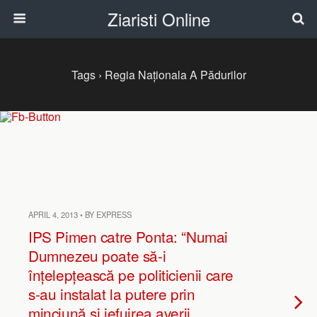
Ziaristi Online
Tags › Regia Naționala A Pădurilor
APRIL 4, 2013 • BY EXPRESS
IPS Pimen catre Ponta: “Numai
Dumnezeu poate să-i
înțelepțească pe politicienii care
s-au instalat la putere prin
minciună și jefuirea averii