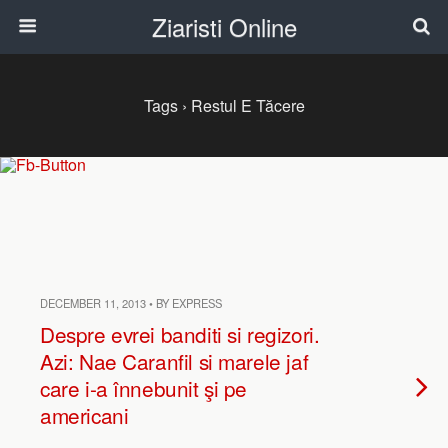
Ziaristi Online
Tags › Restul E Tăcere
DECEMBER 11, 2013 • BY EXPRESS
Despre evrei banditi si regizori.
Azi: Nae Caranfil si marele jaf
care i-a înnebunit şi pe
americani