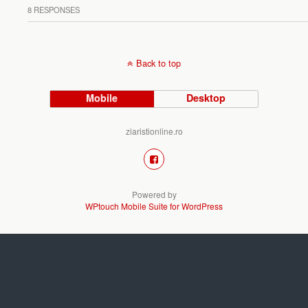
8 RESPONSES
Back to top
Mobile
Desktop
ziaristionline.ro
Powered by
WPtouch Mobile Suite for WordPress