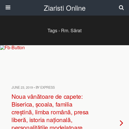
Ziaristi Online
Tags › Rm. Sărat
JUNE 23, 2019 • BY EXPRESS
Noua vânătoare de capete:
Biserica, școala, familia
creștină, limba română, presa
liberă, istoria națională,
personalitățile modelatoare.