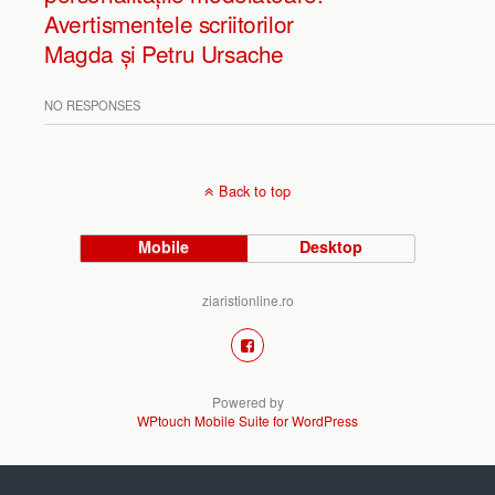
Avertismentele scriitorilor
Magda și Petru Ursache
NO RESPONSES
Back to top
Mobile
Desktop
ziaristionline.ro
Powered by
WPtouch Mobile Suite for WordPress