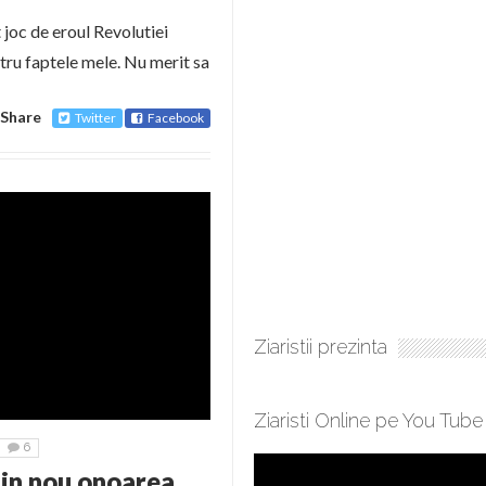
 joc de eroul Revolutiei
tru faptele mele. Nu merit sa
Share
Twitter
Facebook
Ziaristii prezinta
Ziaristi Online pe You Tube
6
din nou onoarea