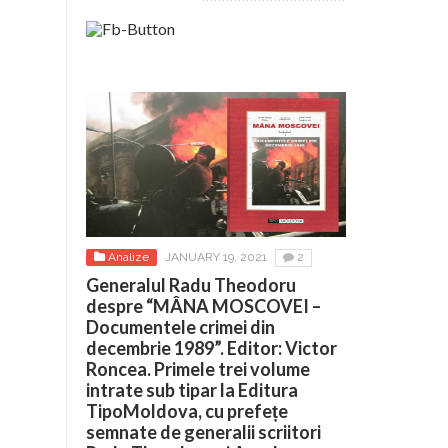
Analize
JANUARY 19, 2021
2
Generalul Radu Theodoru
despre “MÂNA MOSCOVEI –
Documentele crimei din
decembrie 1989”. Editor: Victor
Roncea. Primele trei volume
intrate sub tipar la Editura
TipoMoldova, cu prefețe
semnate de generalii scriitori