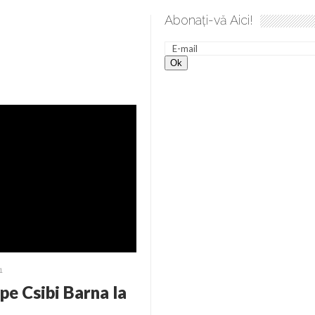
Abonați-vă Aici!
ea spre desăvârșire. Gând de duminică de Elena Solunca Moise
1
 pe Csibi Barna la