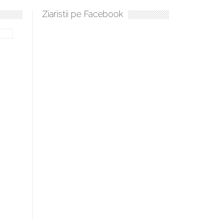
Ziaristii pe Facebook
Sculați, sculați, boieri mari! Sara Nukina are nevoie de ajutorul 