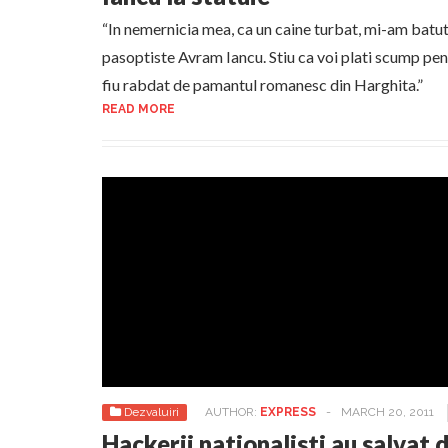
“In nemernicia mea, ca un caine turbat, mi-am batut
pasoptiste Avram Iancu. Stiu ca voi plati scump pen
fiu rabdat de pamantul romanesc din Harghita.”
READ MORE
Dezvaluiri
AUTHOR:
EXPRESS
-
MARCH 20, 2011
Hackerii nationalisti au salvat 