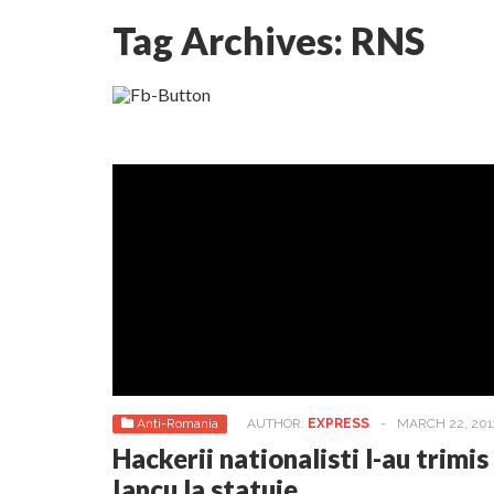
Tag Archives:
RNS
Lepădarea de sine și urmarea lui Hristos. Cal
Anti-Romania
AUTHOR:
EXPRESS
-
MARCH 22, 201
Hackerii nationalisti l-au trimis
Iancu la statuie