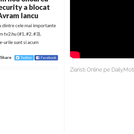
curity a blocat
 Avram Iancu
ru dintre cele mai importante
 tv2.hu (#1, #2, #3),
e-urile sunt si acum
Share
Twitter
Facebook
Ziaristi Online pe DailyMot