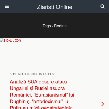
Ziaristi Online
Tags › Rodina
SEPTEMBER 16, 2014 • BY EXPRESS
Analiză SUA despre atacul
Ungariei şi Rusiei asupra
României. “Eurasianismul” lui
Dughin şi “ortodoxismul” lui
Putin au miză geostrategică: