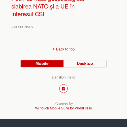
slabirea NATO şi a UE în
interesul CSI
5 RESPONSES
Back to top
Mobile
Desktop
ziaristionline.ro
Powered by
WPtouch Mobile Suite for WordPress