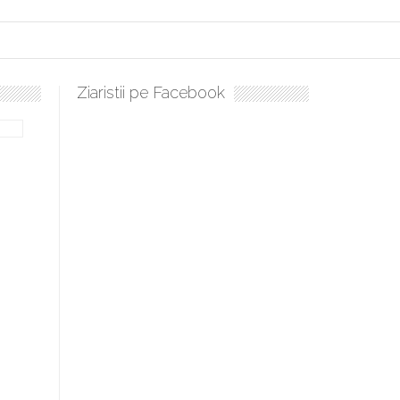
Ziaristii pe Facebook
bilă, periculoase pentru sănătate
 mai ușor de stăpânit”
ristos!”
e la Humanitas militează pentru federalizarea