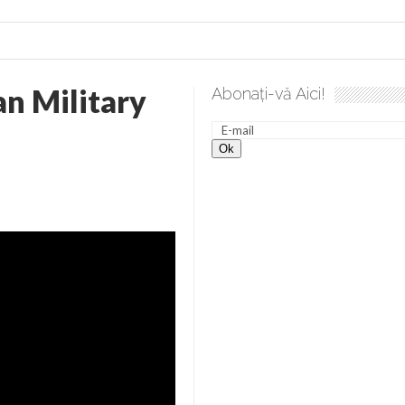
n Military
Abonați-vă Aici!
lea spre desăvârșire. Gând de duminică de Elena Solunca Moise
nevoie de ajutorul nostru!
generate de tehnologia 5G și cere Dezbatere Națională
vernul, dat în judecată pentru HG 5G. Antenele de telefonie mo
tă chiar de către el: Sfânta Ana – Orșova
ad și Cavalerii noilor apocalipse. “O societate înfricoșată e mult
 Televiziunea Naţională – o mare sărbătoare. VIDEO
it – pe El să-l ascultați!” În inimi “să-nflorească, ca rod de har, H
rul român: “românii sunt slavi, nu latini”. Fostul agent ceaușist d