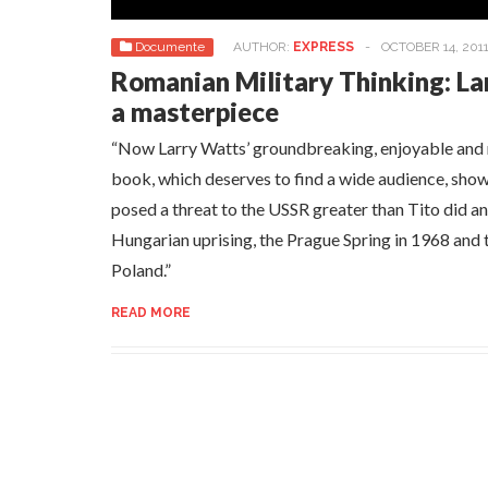
Documente
AUTHOR:
EXPRESS
-
OCTOBER 14, 201
Romanian Military Thinking: La
a masterpiece
“Now Larry Watts’ groundbreaking, enjoyable and 
book, which deserves to find a wide audience, sho
posed a threat to the USSR greater than Tito did 
Hungarian uprising, the Prague Spring in 1968 and
Poland.”
READ MORE