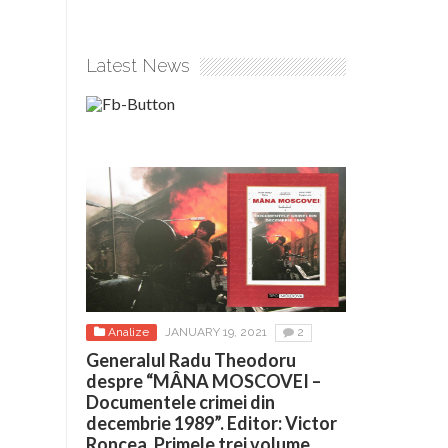
Latest News
Analize
JANUARY 19, 2021
2
Generalul Radu Theodoru
despre “MÂNA MOSCOVEI –
Documentele crimei din
decembrie 1989”. Editor: Victor
Roncea. Primele trei volume