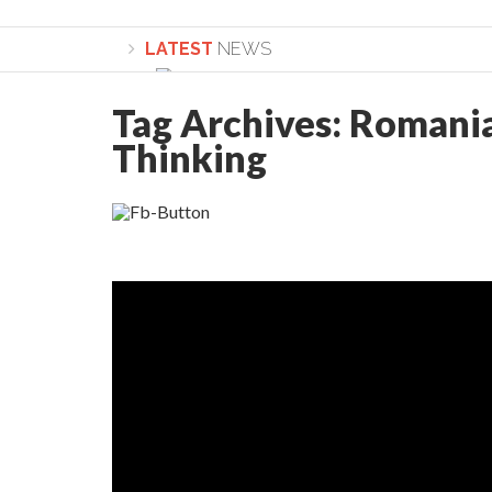
LATEST
NEWS
Tag Archives:
Romania
Thinking
Lepădarea de sine și urmarea lui Hristos. Ca
Sculați, sculați, boieri mari! Sara Nukina are 
Academia Române revine în cazul pericolele 
Academia Română: 5G poate cauza CANCER. Gu
La Mulți Ani, Eugen Mihăescu!
Pamfil Șeicaru omagiat la Mănăstirea ctitori
Nu vă fie frică! FOTO și VIDEO cu Corneliu Vl
Mariana Nicolesco: Evenimentele Darclée la
Schimbarea la Față: “Acesta e Fiul Meu Mult Iub
Turnătorul DIE Lucian Boia înjură din nou popo
României