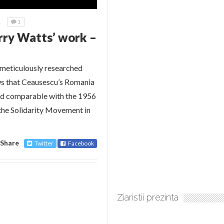
1
1
rry Watts’ work –
meticulously researched
ws that Ceausescu’s Romania
and comparable with the 1956
 the Solidarity Movement in
Share
Twitter
Facebook
Ziaristii prezinta