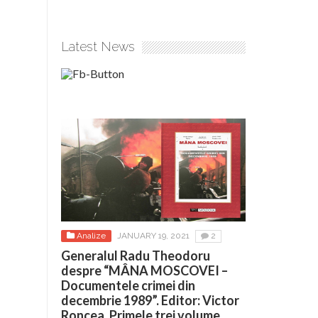
Latest News
Analize
JANUARY 19, 2021
2
Generalul Radu Theodoru
despre “MÂNA MOSCOVEI –
Documentele crimei din
decembrie 1989”. Editor: Victor
Roncea. Primele trei volume