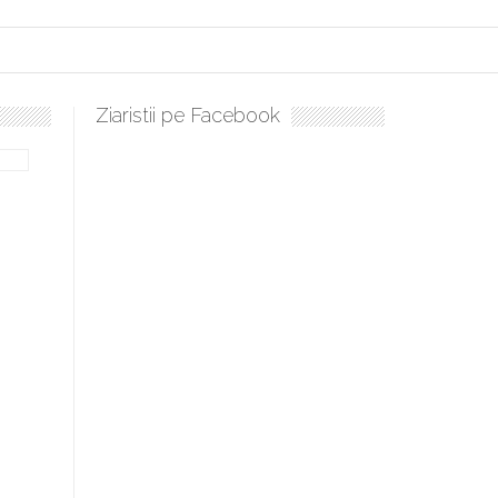
Ziaristii pe Facebook
bilă, periculoase pentru sănătate
 mai ușor de stăpânit”
ristos!”
e la Humanitas militează pentru federalizarea