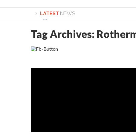
LATEST
NEWS
Tag Archives:
Rother
Lepădarea de sine și urmarea lui Hristos. Ca
Sculați, sculați, boieri mari! Sara Nukina are 
Academia Române revine în cazul pericolele 
Academia Română: 5G poate cauza CANCER. Gu
La Mulți Ani, Eugen Mihăescu!
Pamfil Șeicaru omagiat la Mănăstirea ctitori
Nu vă fie frică! FOTO și VIDEO cu Corneliu Vl
Mariana Nicolesco: Evenimentele Darclée la
Schimbarea la Față: “Acesta e Fiul Meu Mult Iub
Turnătorul DIE Lucian Boia înjură din nou popo
României