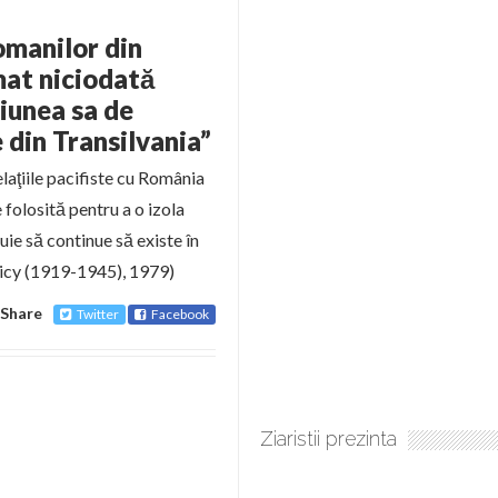
omanilor din
mat niciodată
iunea sa de
 din Transilvania”
elaţiile pacifiste cu România
 folosită pentru a o izola
uie să continue să existe în
licy (1919-1945), 1979)
Share
Twitter
Facebook
Ziaristii prezinta