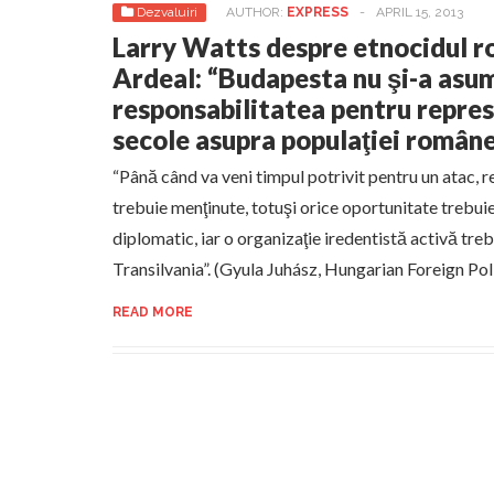
Dezvaluiri
AUTHOR:
EXPRESS
-
APRIL 15, 2013
Larry Watts despre etnocidul r
Ardeal: “Budapesta nu şi-a asu
responsabilitatea pentru repres
secole asupra populaţiei române
“Până când va veni timpul potrivit pentru un atac, r
trebuie menţinute, totuşi orice oportunitate trebuie
diplomatic, iar o organizaţie iredentistă activă treb
Transilvania”. (Gyula Juhász, Hungarian Foreign Po
READ MORE