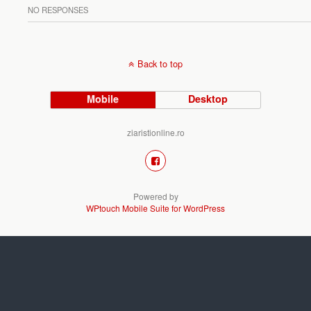
NO RESPONSES
Back to top
Mobile
Desktop
ziaristionline.ro
Powered by
WPtouch Mobile Suite for WordPress