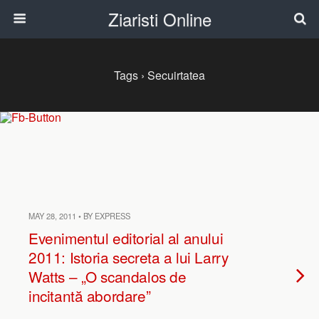
Ziaristi Online
Tags › Secuirtatea
MAY 28, 2011 • BY EXPRESS
Evenimentul editorial al anului
2011: Istoria secreta a lui Larry
Watts – „O scandalos de
incitantă abordare”