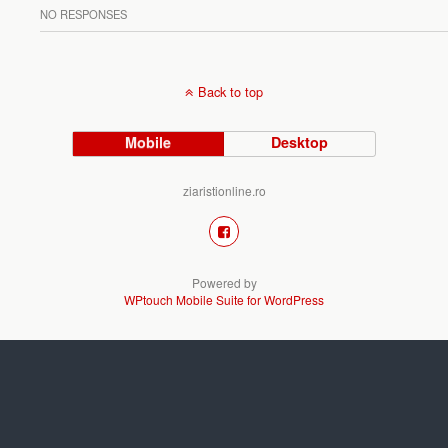
NO RESPONSES
Back to top
Mobile
Desktop
ziaristionline.ro
Powered by
WPtouch Mobile Suite for WordPress