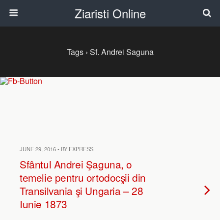
Ziaristi Online
Tags › Sf. Andrei Saguna
JUNE 29, 2016 • BY EXPRESS
Sfântul Andrei Şaguna, o
temelie pentru ortodocşii din
Transilvania şi Ungaria – 28
Iunie 1873